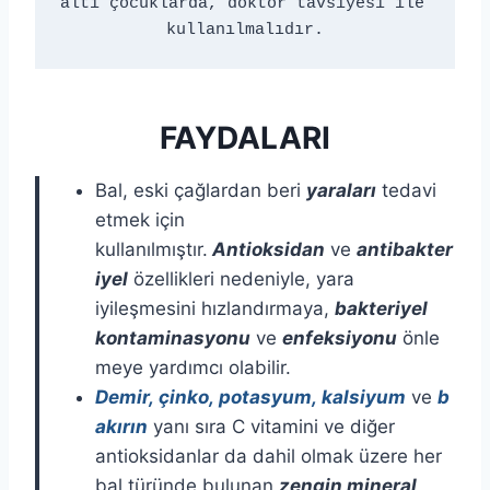
altı çocuklarda, doktor tavsiyesi ile 
kullanılmalıdır.
FAYDALARI
Bal, eski çağlardan beri
yaraları
tedavi
etmek için
kullanılmıştır.
Antioksidan
ve
antibakter
iyel
özellikleri nedeniyle, yara
iyileşmesini hızlandırmaya,
bakteriyel
kontaminasyonu
ve
enfeksiyonu
önle
meye yardımcı olabilir.
Demir, çinko, potasyum, kalsiyum
ve
b
akırın
yanı sıra C vitamini ve diğer
antioksidanlar da dahil olmak üzere her
bal türünde bulunan
zengin mineral