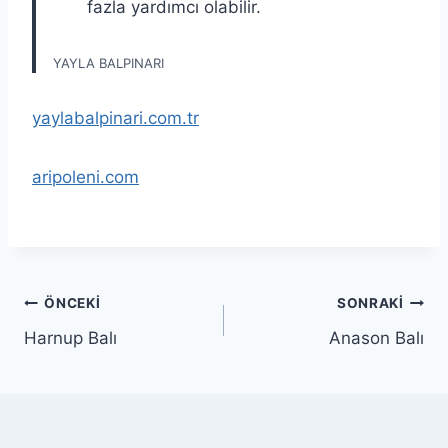
fazla yardımcı olabilir.
YAYLA BALPINARI
yaylabalpinari.com.tr
aripoleni.com
Yazı
ÖNCEKI
SONRAKI
Harnup Balı
Anason Balı
gezinmesi